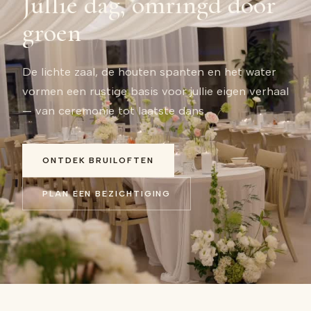
Jullie dag, omringd door
groen
De lichte zaal, de houten spanten en het water
vormen een rustige basis voor jullie eigen verhaal
— van ceremonie tot laatste dans.
ONTDEK BRUILOFTEN
PLAN EEN BEZICHTIGING