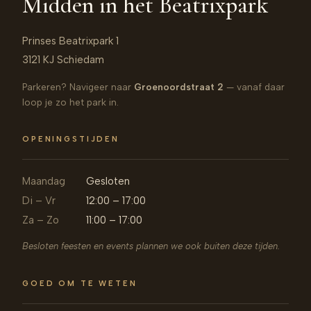
Midden in het Beatrixpark
Prinses Beatrixpark 1
3121 KJ Schiedam
Parkeren? Navigeer naar
Groenoordstraat 2
— vanaf daar
loop je zo het park in.
OPENINGSTIJDEN
Maandag
Gesloten
Di – Vr
12:00 – 17:00
Za – Zo
11:00 – 17:00
Besloten feesten en events plannen we ook buiten deze tijden.
GOED OM TE WETEN