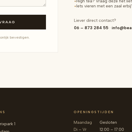
High tea? Vraag deze het lie
✦
Iets vieren met een zaal erbij
✦
Liever direct contact?
NVRAAG
06 – 873 284 55
·
info@beat
onlijk bevestigen.
NS
OPENINGSTIJDEN
Maandag
Gesloten
rixpark 1
Di – Vr
12:00 – 17:00
iedam