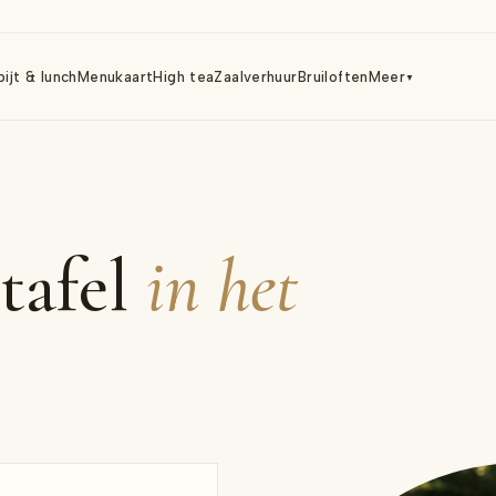
ijt & lunch
Menukaart
High tea
Zaalverhuur
Bruiloften
Meer
▼
tafel
in het