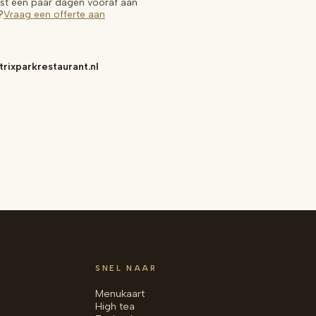
fst een paar dagen vooraf aan
?
Vraag een offerte aan
rixparkrestaurant.nl
SNEL NAAR
Menukaart
High tea