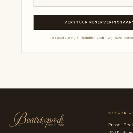
VERSTUUR RESERVERINGSAA
Je reservering is definitief zodra wij deze perso
BEZOEK O
Prinses Beat
3121 KJ Sch